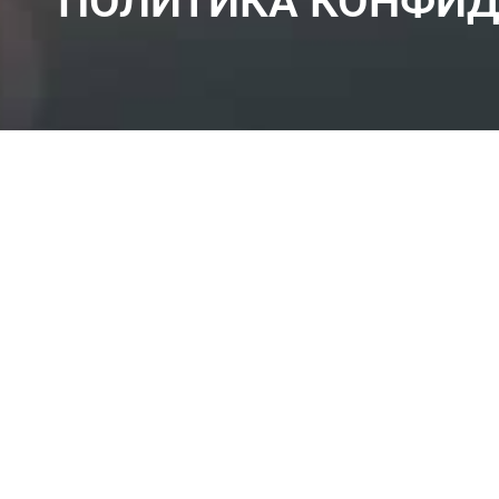
ПОЛИТИКА КОНФИ
Компания Özteknik Group («мы», «наш» или «нас
конфиденциальности объясняет, как мы собираем
соответствии с Законом Турции о защите персон
1. Информация о контролере данных
Özteknik Group несет ответственность за обраб
данной политики или Ваших прав на данные, Вы м
Компания:
Özteknik Group
Адрес:
Mehmet Akif Ersoy Mah. No:34/3 1. Öt
Телефон:
+90 232 887 17 18 (pbx)