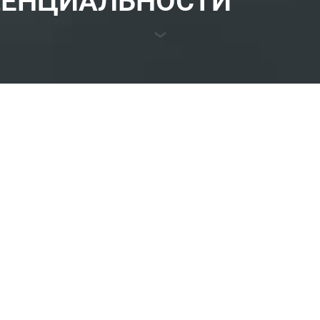
ДЕНЦИАЛЬНОСТИ
») обязуется обеспечивать конфиденциальность и безопасн
, используем, храним и раскрываем личную информацию, 
альных данных № 6698 (KVKK).
отку персональных данных, полученных в ходе нашего вза
ожете связаться с нами по адресу:
eyaka Küme, 35730 Kemalpaşa, Измир, Турция