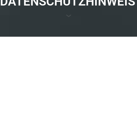
DATENSCHUTZHINWEIS
Wir bei der Özteknik-Gruppe schätzen Ihre Privatsphäre
und verpflichten uns, Ihre persönlichen Daten in
Übereinstimmung mit dem türkischen Datenschutzgesetz
Nr. 6698 (KVKK) zu schützen. Dieser Datenschutzhinweis
erklärt, wie wir Ihre persönlichen Daten sammeln,
verwenden, schützen und verwalten, wenn Sie mit uns
interagieren.
1. Informationen zum Datenverantwortlichen
Die Özteknik-Gruppe ist der Datenverantwortliche, der für
die Verarbeitung Ihrer persönlichen Daten verantwortlich
ist. Wenn Sie Fragen oder Wünsche in Bezug auf diese