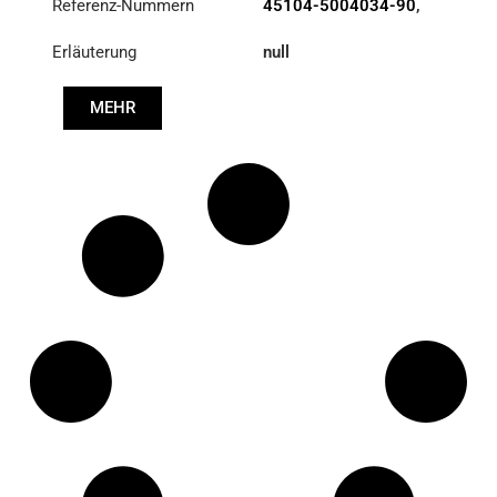
Referenz-Nummern
45104-5004034-90
,
DHP2-113339
Erläuterung
null
MEHR