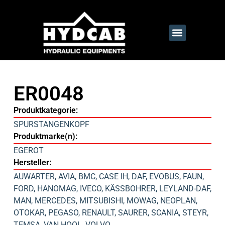
ER0048
Produktkategorie:
SPURSTANGENKOPF
Produktmarke(n):
EGEROT
Hersteller:
AUWARTER
,
AVIA
,
BMC
,
CASE IH
,
DAF
,
EVOBUS
,
FAUN
,
FORD
,
HANOMAG
,
IVECO
,
KÄSSBOHRER
,
LEYLAND-DAF
,
MAN
,
MERCEDES
,
MITSUBISHI
,
MOWAG
,
NEOPLAN
,
OTOKAR
,
PEGASO
,
RENAULT
,
SAURER
,
SCANIA
,
STEYR
,
TEMSA
,
VAN HOOL
,
VOLVO