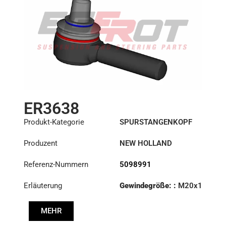
ER3638
Produkt-Kategorie
SPURSTANGENKOPF
Produzent
NEW HOLLAND
Referenz-Nummern
5098991
Erläuterung
Gewindegröße: :
M20x1
RHT
MEHR
Kegel: ØS/ØB (mm):