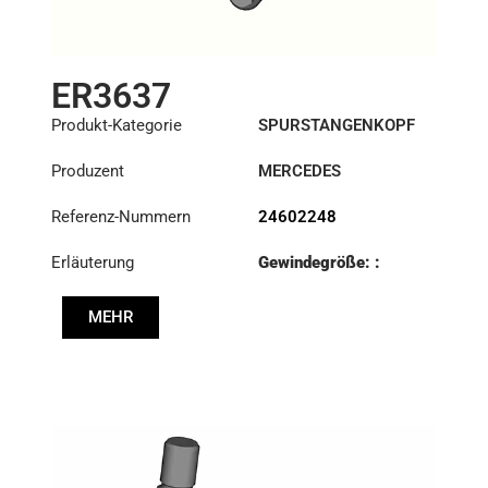
ER3637
Produkt-Kategorie
SPURSTANGENKOPF
Produzent
MERCEDES
Referenz-Nummern
24602248
Erläuterung
Gewindegröße: :
M26x1.5 RHT
MEHR
Kegel: ØS/ØB (mm):
28,9/32
Länge: (mm):
90mm