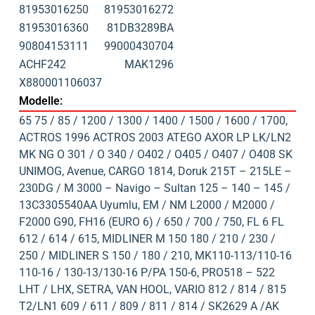
81953016250
81953016272
81953016360
81DB3289BA
90804153111
99000430704
ACHF242
MAK1296
X880001106037
Modelle:
65 75 / 85 / 1200 / 1300 / 1400 / 1500 / 1600 / 1700
,
ACTROS 1996 ACTROS 2003 ATEGO AXOR LP LK/LN2
MK NG O 301 / O 340 / O402 / O405 / O407 / O408 SK
UNIMOG
,
Avenue
,
CARGO 1814
,
Doruk 215T – 215LE –
230DG / M 3000 – Navigo – Sultan 125 – 140 – 145 /
13C3305540AA Uyumlu
,
EM / NM L2000 / M2000 /
F2000 G90
,
FH16 (EURO 6) / 650 / 700 / 750
,
FL 6 FL
612 / 614 / 615
,
MIDLINER M 150 180 / 210 / 230 /
250 / MIDLINER S 150 / 180 / 210
,
MK110-113/110-16
110-16 / 130-13/130-16 P/PA 150-6
,
PRO518 – 522
LHT / LHX
,
SETRA
,
VAN HOOL
,
VARIO 812 / 814 / 815
T2/LN1 609 / 611 / 809 / 811 / 814 / SK2629 A /AK