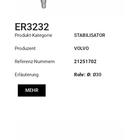
ER3232
Produkt-Kategorie
STABILISATOR
Produzent
VOLVO
Referenz-Nummern
21251702
Erläuterung
Rohr: Ø:
Ø30
Kegel: ØS/ØB (mm):
MEHR
23,9/28,6
Länge: (mm):
240mm