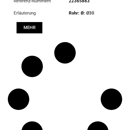
Referenz-Nummern
22365883
Erläuterung
Rohr: Ø:
Ø30
Kegel: ØS/ØB (mm):
MEHR
19,9/22
Länge: (mm):
340mm