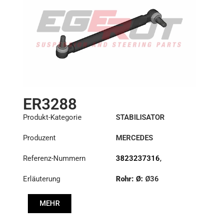
ER3288
Produkt-Kategorie
STABILISATOR
Produzent
MERCEDES
Referenz-Nummern
3823237316
,
3823238016
,
Erläuterung
Rohr: Ø:
Ø36
3833230316
Kegel: ØS/ØB (mm):
MEHR
19,9/22