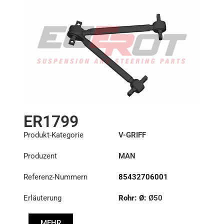
ER1799
Produkt-Kategorie
V-GRIFF
Produzent
MAN
Referenz-Nummern
85432706001
Erläuterung
Rohr: Ø:
Ø50
Länge: (mm):
627mm
MEHR