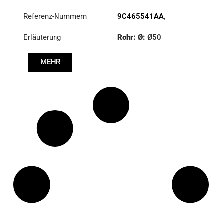
Referenz-Nummern
9C465541AA
,
9C465541AB
Erläuterung
Rohr: Ø:
Ø50
Länge: (mm):
637mm
MEHR