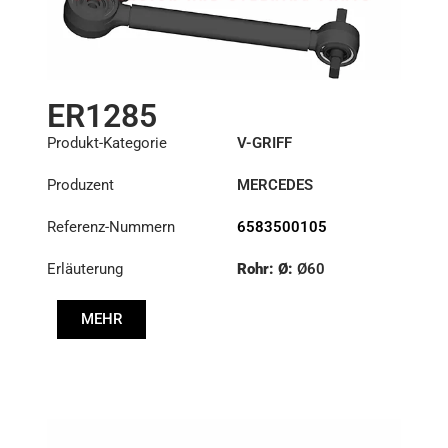
ER1285
Produkt-Kategorie
V-GRIFF
Produzent
MERCEDES
Referenz-Nummern
6583500105
Erläuterung
Rohr: Ø:
Ø60
Länge: (mm):
622mm
MEHR