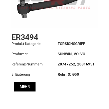
ER3494
Produkt-Kategorie
TORSIONSGRIFF
Produzent
SUNWIN
,
VOLVO
Referenz-Nummern
20747252
,
20816951
,
21185566
,
21185655
,
Erläuterung
Rohr: Ø:
Ø50
70211660
Länge: (mm):
507mm
MEHR