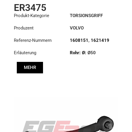
ER3475
Produkt-Kategorie
TORSIONSGRIFF
Produzent
VOLVO
Referenz-Nummern
1608151
,
1621419
Erläuterung
Rohr: Ø:
Ø50
Länge: (mm):
621mm
MEHR