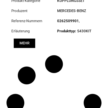
Produkt-Kategorie
KUPPLUNGSSET
Produzent
MERCEDES-BENZ
Referenz-Nummern
0262509901
,
0272500001
,
Erläuterung
Produkttyp:
S430KIT
0282502201
,
0282502301
,
Durchmesser:
430
3400700617
,
MEHR
A0262509901
,
A0272500001
,
A0282502201
,
A0282502301