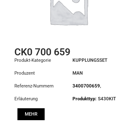
CK0 700 659
Produkt-Kategorie
KUPPLUNGSSET
Produzent
MAN
Referenz-Nummern
3400700659
,
81303010674
,
Erläuterung
Produkttyp:
S430KIT
81303050239
,
81324120006
Durchmesser:
430
MEHR
Druck :
PP2 000 246
Scheibe :
CD8 008 514