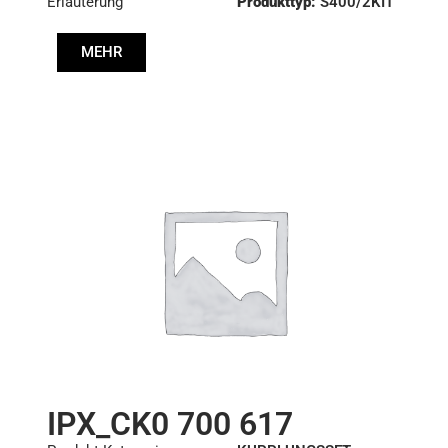
Erläuterung
Produkttyp:
S400/2KIT
Durchmesser:
400
MEHR
Druck :
PP8 017 447
Scheibe :
CD8 002 643
IPX_CK0 700 617