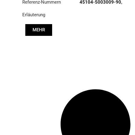
Referenz-Nummern
45104-5003009-90
,
DCD2-112734
Erläuterung
MEHR