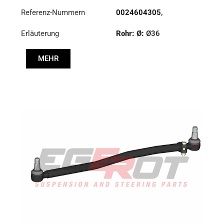
Referenz-Nummern
0024604305
,
0024604405
,
Erläuterung
Rohr: Ø:
Ø36
0034604805
Länge: (mm):
879mm
MEHR