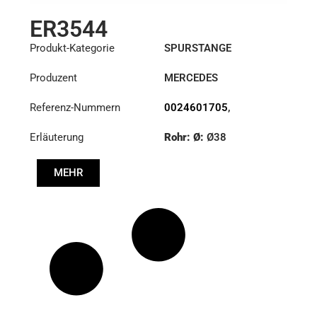
ER3544
Produkt-Kategorie
SPURSTANGE
Produzent
MERCEDES
Referenz-Nummern
0024601705
,
0024604405
,
Erläuterung
Rohr: Ø:
Ø38
0024607505
,
0024607605
,
:
27,1/30
3754601705
MEHR
Länge: (mm):
886mm