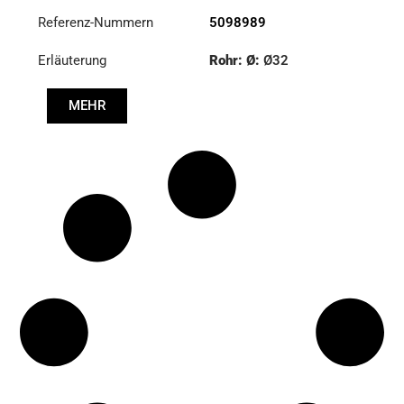
Referenz-Nummern
5098989
Erläuterung
Rohr: Ø:
Ø32
Länge: (mm):
1370mm
MEHR