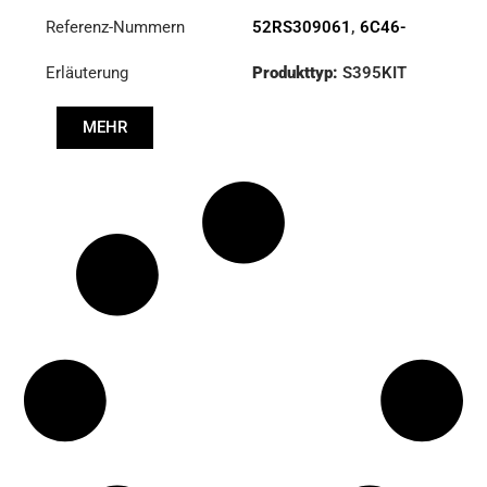
Referenz-Nummern
52RS309061
,
6C46-
7540-AB
Erläuterung
Produkttyp:
S395KIT
Durchmesser:
395
MEHR
Druck :
PP2 000 463
Scheibe :
CD8 004 094