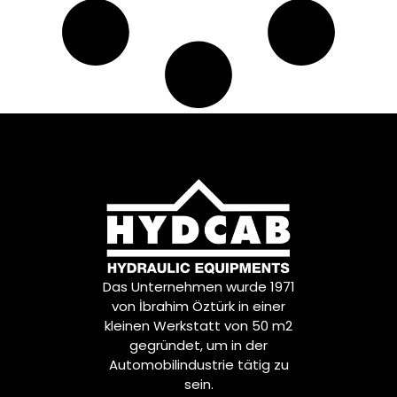
1517647
,
1695689
,
1698839
,
16H0007016AA
,
2980129
,
2984511
,
3023300035
,
3023300135
,
3023300235
,
3023300335
,
3096212
,
3503307135
,
42493782
,
4833821
,
4833828
,
5000295215
,
5001834533
,
5001850550
,
5001852263
,
Das Unternehmen wurde 1971
5001859984
,
von İbrahim Öztürk in einer
52RS000479
,
kleinen Werkstatt von 50 m2
57RS300313
,
gegründet, um in der
634301310
,
6501413
,
Automobilindustrie tätig zu
6851516000
,
sein.
81953010013
,