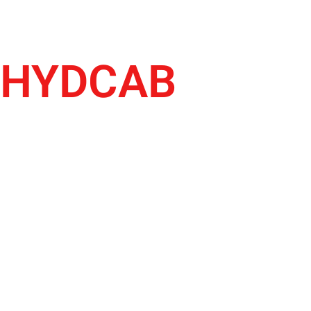
HYDCAB
COMPONENTE DI
COLLEGAMENTO, POMPA DI
RIBALTAMENTO DELLA CABINA,
CHIUSURA DELLA CABINA,
CILINDRO DI RIBALTAMENTO
DELLA CABINA, CILINDRO DI
STERZO, CILINDRO DI
SOLLEVAMENTO DELL'ASSALE,
KIT DI RIPARAZIONE IDRAULICA