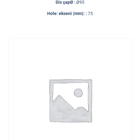
Dis çapØ :
Ø95
Hole: ekseni (mm): :
75