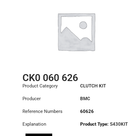
CK0 060 626
Product Category
CLUTCH KIT
Producer
BMC
Reference Numbers
60626
Explanation
Product Type:
S430KIT
Diameter :
430