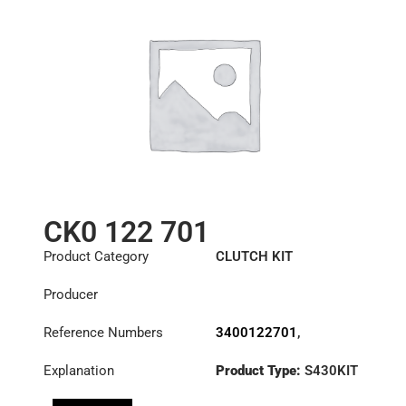
CK0 122 701
Product Category
CLUTCH KIT
Producer
Reference Numbers
3400122701
,
643303600
,
805167
,
Explanation
Product Type:
S430KIT
805231
Diameter :
430