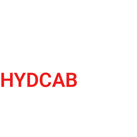
HYDCAB
СОЕДИНИТЕЛЬНОЕ
ОБОРУДОВАНИЕ, НАСОС
ПОДЬЕМА КАБИНЫ, ЗАМОК
КАБИНЫ, ЦИЛИНДР ПОДЬЕМА
КАБИНЫ, ВСЛОМОГАТЕЛЬНЫЙ