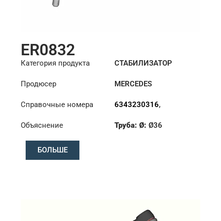
ER0832
Категория продукта
СТАБИЛИЗАТОР
Продюсер
MERCEDES
Справочные номера
6343230316
,
6343230516
Объяснение
Труба: Ø:
Ø36
Конус: ØS/ØB (mm):
БОЛЬШЕ
23,5/26
Длина: (mm):
375mm