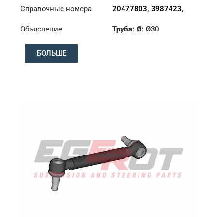
Справочные номера
20477803
,
3987423
,
7420477803
Объяснение
Труба: Ø:
Ø30
Конус: ØS/ØB (mm):
БОЛЬШЕ
19,9/22
Длина: (mm):
275mm