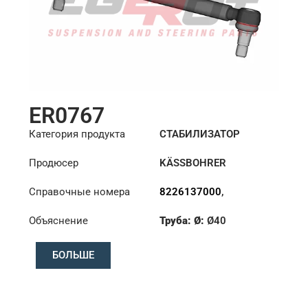
ER0767
Категория продукта
СТАБИЛИЗАТОР
Продюсер
KÄSSBOHRER
Справочные номера
8226137000
,
8226147000C
,
Объяснение
Труба: Ø:
Ø40
8226305000C
,
8226313000C
Конус: ØS/ØB (mm):
БОЛЬШЕ
23,5/26
Длина: (mm):
380mm