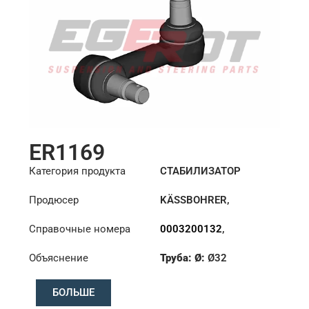
ER1169
Категория продукта
СТАБИЛИЗАТОР
Продюсер
KÄSSBOHRER
,
MERCEDES
Справочные номера
0003200132
,
0003200832
,
Объяснение
Труба: Ø:
Ø32
6323200032
,
6323200332
,
Конус: ØS/ØB (mm):
8226368000
БОЛЬШЕ
27,1/30