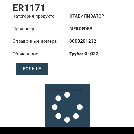
ER1171
Категория продукта
СТАБИЛИЗАТОР
Продюсер
MERCEDES
Справочные номера
0003201232
,
6283201489
,
Объяснение
Труба: Ø:
Ø32
6293200189
,
6323200232
,
Конус: ØS/ØB (mm):
6323200532
БОЛЬШЕ
27,1/30
Длина: (mm):
200mm
Загрузить еще