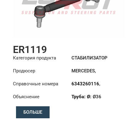
ER1119
Категория продукта
СТАБИЛИЗАТОР
Продюсер
MERCEDES
,
VOLKSWAGEN
Справочные номера
6343260116
,
6343260616
,
Объяснение
Труба: Ø:
Ø36
6343260816
,
N0195043
Конус: ØS/ØB (mm):
БОЛЬШЕ
23,5/26
Длина: (mm):
300mm