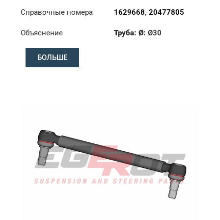
Справочные номера
1629668
,
20477805
Объяснение
Труба: Ø:
Ø30
Конус: ØS/ØB (mm):
БОЛЬШЕ
19,9/22
Длина: (mm):
325mm