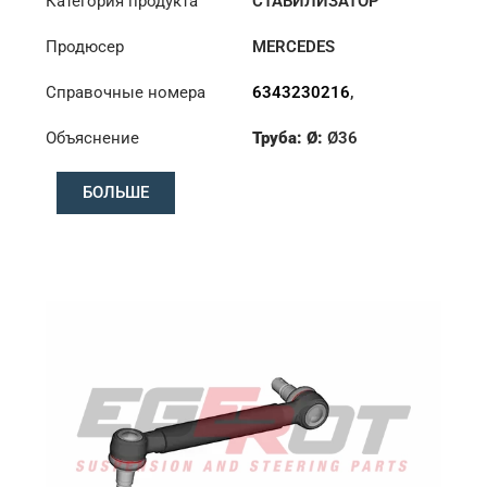
Категория продукта
СТАБИЛИЗАТОР
Продюсер
MERCEDES
Справочные номера
6343230216
,
6343230416
Объяснение
Труба: Ø:
Ø36
Конус: ØS/ØB (mm):
БОЛЬШЕ
23,5/26
Длина: (mm):
375mm