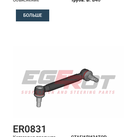
Конус: ØS/ØB (mm):
БОЛЬШЕ
27,1/30
Длина: (mm):
355mm
ER0831