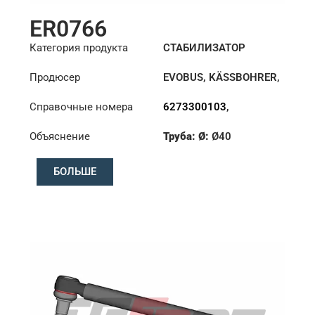
ER0766
Категория продукта
СТАБИЛИЗАТОР
Продюсер
EVOBUS
,
KÄSSBOHRER
,
MERCEDES
Справочные номера
6273300103
,
8226330000
,
Объяснение
Труба: Ø:
Ø40
8226330000C
,
8226331000
Конус: ØS/ØB (mm):
БОЛЬШЕ
27,1/30
Длина: (mm):
380mm