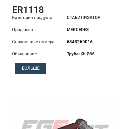
ER1118
Категория продукта
СТАБИЛИЗАТОР
Продюсер
MERCEDES
Справочные номера
6343260016
,
6343260516
,
Объяснение
Труба: Ø:
Ø36
6343260716
Конус: ØS/ØB (mm):
БОЛЬШЕ
23,5/26
Длина: (mm):
300mm