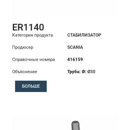
ER1140
Категория продукта
СТАБИЛИЗАТОР
Продюсер
SCANIA
Справочные номера
416159
Объяснение
Труба: Ø:
Ø30
Конус: ØS/ØB (mm):
БОЛЬШЕ
18/20
Длина: (mm):
210mm