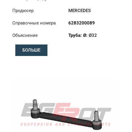
Продюсер
MERCEDES
Справочные номера
6283200089
Объяснение
Труба: Ø:
Ø32
Конус: ØS/ØB (mm):
БОЛЬШЕ
23,5/26
Длина: (mm):
260mm