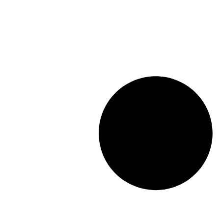
Длина: (mm):
805mm