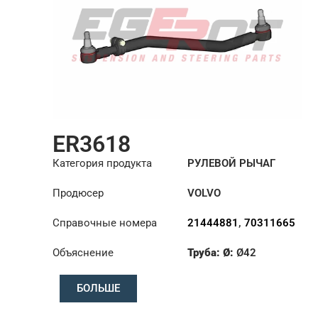
ER3618
Категория продукта
РУЛЕВОЙ РЫЧАГ
Продюсер
VOLVO
Справочные номера
21444881
,
70311665
Объяснение
Труба: Ø:
Ø42
:
23,93/28,6
БОЛЬШЕ
:
23,93/28,6