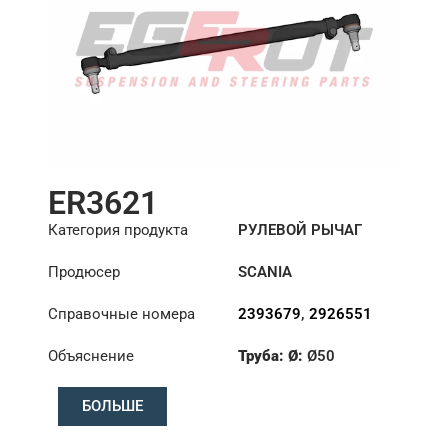
ER3621
Категория продукта
РУЛЕВОЙ РЫЧАГ
Продюсер
SCANIA
Справочные номера
2393679
,
2926551
Объяснение
Труба: Ø:
Ø50
Длина: (mm):
1742mm
БОЛЬШЕ