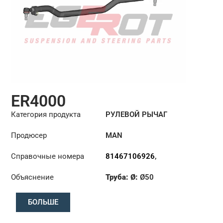
ER4000
Категория продукта
РУЛЕВОЙ РЫЧАГ
Продюсер
MAN
Справочные номера
81467106926
,
81467106935
,
Объяснение
Труба: Ø:
Ø50
81467116743
,
81467116744
,
Длина: (mm):
1450mm
81467116810
,
БОЛЬШЕ
81467116884
,
81467116885
,