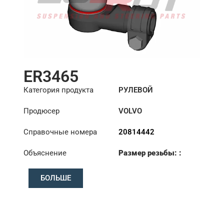
ER3465
Категория продукта
РУЛЕВОЙ
НАКОНЕЧНИК
Продюсер
VOLVO
Справочные номера
20814442
Объяснение
Размер резьбы: :
M26x1.5 RHT
БОЛЬШЕ
Конус: ØS/ØB (mm):
23,9/28,6
Длина: (mm):
103mm