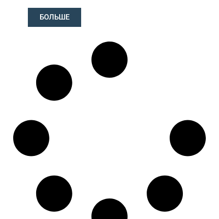
R230105
,
SB231
БОЛЬШЕ