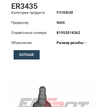
ER3435
Категория продукта
РУЛЕВОЙ
НАКОНЕЧНИК
Продюсер
MAN
Справочные номера
81953016362
Объяснение
Размер резьбы: :
M30x1.5 RHT
БОЛЬШЕ
Конус: ØS/ØB (mm):
19,9/22
Длина: (mm):
190mm