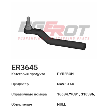
ER3645
Категория продукта
РУЛЕВОЙ
НАКОНЕЧНИК
Продюсер
NAVISTAR
Справочные номера
1668479C91
,
310396
,
A3144D549
,
E6857
,
Объяснение
NULL
ES3031L
,
FTR3031LA
,