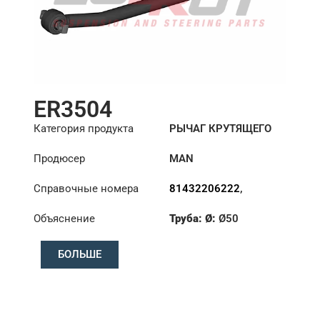
ER3504
Категория продукта
РЫЧАГ КРУТЯЩЕГО
МОМЕНТА
Продюсер
MAN
Справочные номера
81432206222
,
81432206260
,
Объяснение
Труба: Ø:
Ø50
81432206283
,
81432206284
,
Длина: (mm):
941mm
81432206378
БОЛЬШЕ