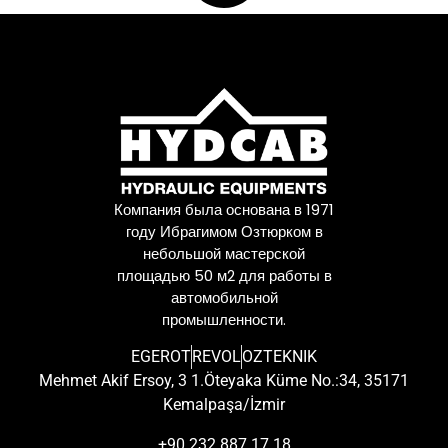
Компания была основана в 1971
году Ибрагимом Озтюрком в
небольшой мастерской
площадью 50 м2 для работы в
автомобильной
промышленности.
EGEROT
REVOL
OZTEKNIK
Mehmet Akif Ersoy, 3 1.Öteyaka Küme No.:34, 35171
Kemalpaşa/İzmir
+90 232 887 17 18