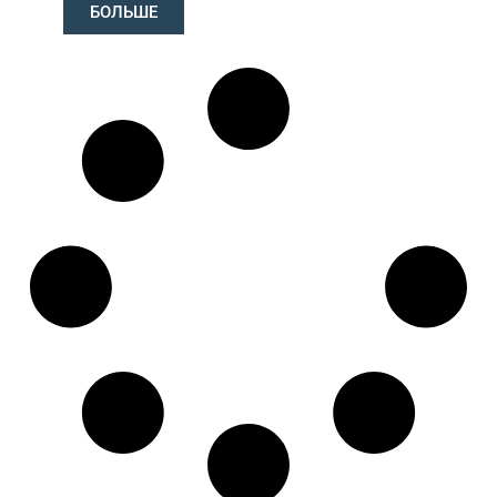
81467116810
,
БОЛЬШЕ
81467116884
,
81467116885
,
81467116944