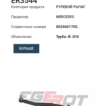
ER3544
Категория продукта
РУЛЕВОЙ РЫЧАГ
Продюсер
MERCEDES
Справочные номера
0024601705
,
0024604405
,
Объяснение
Труба: Ø:
Ø38
0024607505
,
0024607605
,
:
27,1/30
3754601705
БОЛЬШЕ
Длина: (mm):
886mm