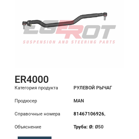
ER4000
Категория продукта
РУЛЕВОЙ РЫЧАГ
Продюсер
MAN
Справочные номера
81467106926
,
81467106935
,
Объяснение
Труба: Ø:
Ø50
81467116743
,
81467116744
,
Длина: (mm):
1450mm