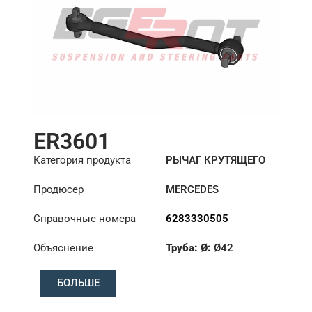
ER3601
Категория продукта
РЫЧАГ КРУТЯЩЕГО
МОМЕНТА
Продюсер
MERCEDES
Справочные номера
6283330505
Объяснение
Труба: Ø:
Ø42
Длина: (mm):
618mm
БОЛЬШЕ