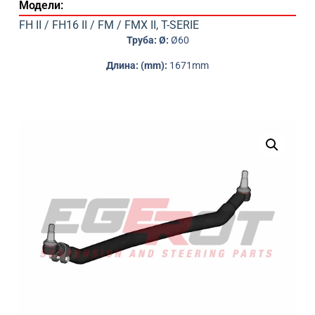
Модели:
FH II / FH16 II / FM / FMX II
,
T-SERIE
Труба: Ø:
Ø60
Длина: (mm):
1671mm