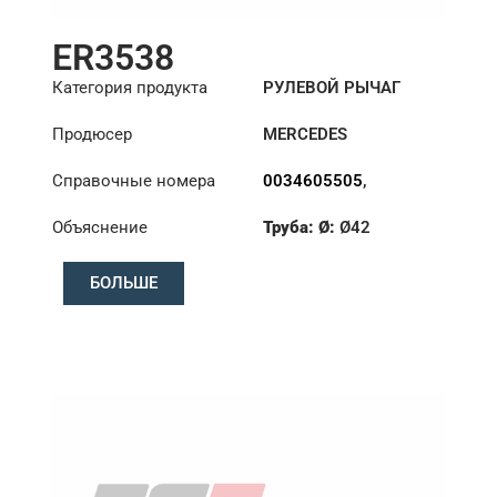
ER3538
Категория продукта
РУЛЕВОЙ РЫЧАГ
Продюсер
MERCEDES
Справочные номера
0034605505
,
0034607205
,
Объяснение
Труба: Ø:
Ø42
0034608305
Длина: (mm):
776mm
БОЛЬШЕ