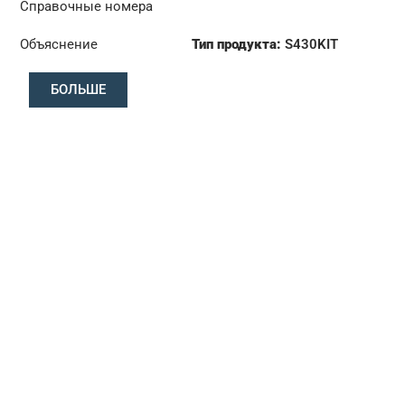
Справочные номера
Объяснение
Тип продукта:
S430KIT
Диаметр:
430
БОЛЬШЕ
Давление :
PP2 000
209
Диск :
CD8 002 729
Rulman :
RB1 000 493