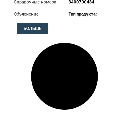
Справочные номера
3400700484
Объяснение
Тип продукта:
S362KIT(2pcs)
Диаметр:
362
БОЛЬШЕ