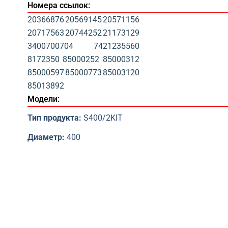
Номера ссылок:
20366876
20569145
20571156
20717563
20744252
21173129
3400700704
7421235560
8172350
85000252
85000312
85000597
85000773
85003120
85013892
Модели:
Тип продукта:
S400/2KIT
Диаметр:
400