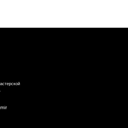
астерской
.
zmir