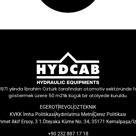
 1971 yılında İbrahim Öztürk tarafından otomotiv sektöründe f
göstermek üzere 50 m2’lik küçük bir atölyede kuruldu.
EGEROT
REVOL
OZTEKNIK
KVKK İmha Politikası
Aydınlatma Metni
Çerez Politikası
met Akif Ersoy, 3 1.Öteyaka Küme No.:34, 35171 Kemalpaşa/İ
+90 232 887 17 18