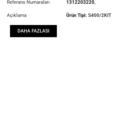
Referans Numaraları
1312203220
,
AUTOMOBILFABRIK
3400700701
,
(ÖAF)
,
VAN HOOL
Açıklama
Ürün Tipi:
S400/2KIT
632101610
,
81300006557
,
Çap :
400
81303050176
,
DAHA FAZLASI
81303050192