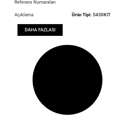
Referans Numaraları
Açıklama
Ürün Tipi:
S430KIT
Çap :
430
DAHA FAZLASI
Baskı :
PP2 083 219
Disk :
CD8 003 767
Rulman :
RB1 000 157