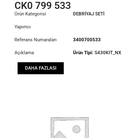
CK0 799 533
Ürün Kategorisi
DEBRİYAJ SETİ
Yapımcı
Referans Numaraları
3400700533
Açıklama
Ürün Tipi:
S430KIT_NX
Çap :
430
DAHA FAZLASI
Baskı :
PP2 001 183
Disk :
CD8 008 176
Rulman :
RB1 001 081