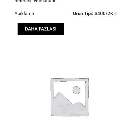
Referans Numaraları
Açıklama
Ürün Tipi:
S400/2KIT
Çap :
400
DAHA FAZLASI
Baskı :
PP8 017 447
Disk :
CD8 002 643