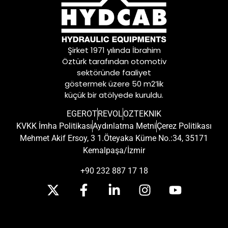
Şirket 1971 yılında İbrahim
Öztürk tarafından otomotiv
sektöründe faaliyet
göstermek üzere 50 m2’lik
küçük bir atölyede kuruldu.
EGEROT
REVOL
OZTEKNIK
KVKK İmha Politikası
Aydınlatma Metni
Çerez Politikası
Mehmet Akif Ersoy, 3 1.Öteyaka Küme No.:34, 35171
Kemalpaşa/İzmir
+90 232 887 17 18