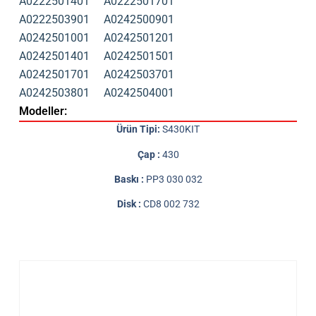
A0222501401
A0222501701
A0222503901
A0242500901
A0242501001
A0242501201
A0242501401
A0242501501
A0242501701
A0242503701
A0242503801
A0242504001
Modeller:
Ürün Tipi:
S430KIT
Çap :
430
Baskı :
PP3 030 032
Disk :
CD8 002 732