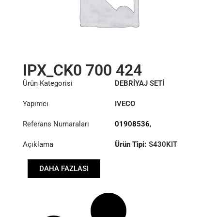
IPX_CK0 700 424
Ürün Kategorisi
DEBRİYAJ SETİ
Yapımcı
IVECO
Referans Numaraları
01908536
,
3400700424
Açıklama
Ürün Tipi:
S430KIT
Çap :
430
DAHA FAZLASI