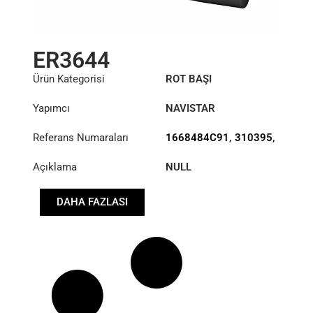
ER3644
Ürün Kategorisi
ROT BAŞI
Yapımcı
NAVISTAR
Referans Numaraları
1668484C91
,
310395
,
A3144D550
,
E6856
,
Açıklama
NULL
ES3030R
,
FTR3030RA
,
R230104
,
SB230
DAHA FAZLASI