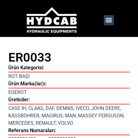
ER0033
Ürün Kategorisi:
ROT BAŞI
Ürün Marka(lar)ı:
EGEROT
Üreticiler:
CASE IH
,
CLAAS
,
DAF
,
DENNIS
,
IVECO
,
JOHN DEERE
,
KÄSSBOHRER
,
MAGIRUS
,
MAN
,
MASSEY FERGUSON
,
MERCEDES
,
RENAULT
,
VOLVO
Referans Numaraları: