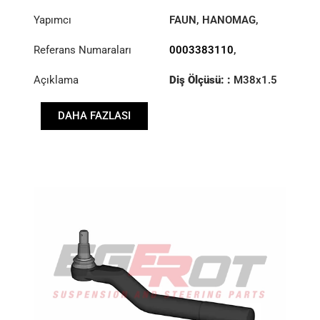
Yapımcı
FAUN
,
HANOMAG
,
MERCEDES
Referans Numaraları
0003383110
,
000983298
,
1195122
,
Açıklama
Diş Ölçüsü: :
M38x1.5
8408382
,
RHT
X880000983298
DAHA FAZLASI
Konik: ØS/ØB (mm):
40,5/45
Uzunluk: (mm):
160
mm