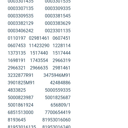
0003301435
0003301535
0003307135
0003309335
0003309535
0003381545
0003382129
0003383629
0003406242
0023301135
0110197
02981461
0607451
0607453
11423290
1228114
1373135
1517440
1517444
1698191
1743554
2966319
2966321
2966635
2981461
3232877R91
3475946M91
3901825M91
42484886
4833825
5000559335
5000823987
5001825687
5001861924
656809/1
6851513000
7700654419
8193645
81953016060
81953016135
81953016240