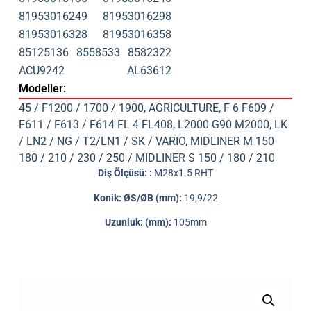
81953016249
81953016298
81953016328
81953016358
85125136
8558533
8582322
ACU9242
AL63612
Modeller:
45 / F1200 / 1700 / 1900
,
AGRICULTURE
,
F 6 F609 /
F611 / F613 / F614 FL 4 FL408
,
L2000 G90 M2000
,
LK
/ LN2 / NG / T2/LN1 / SK / VARIO
,
MIDLINER M 150
180 / 210 / 230 / 250 / MIDLINER S 150 / 180 / 210
Diş Ölçüsü: :
M28x1.5 RHT
Konik: ØS/ØB (mm):
19,9/22
Uzunluk: (mm):
105mm