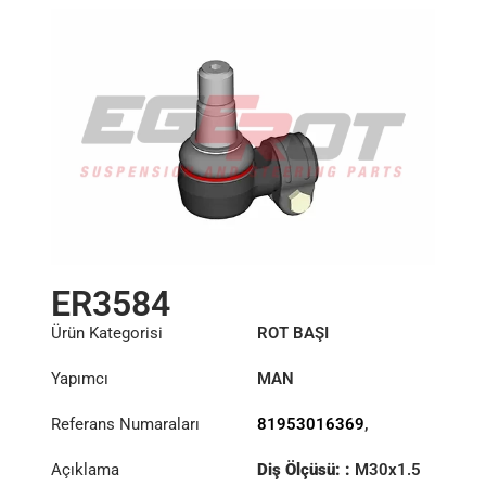
ER3584
Ürün Kategorisi
ROT BAŞI
Yapımcı
MAN
Referans Numaraları
81953016369
,
81953016406
Açıklama
Diş Ölçüsü: :
M30x1.5