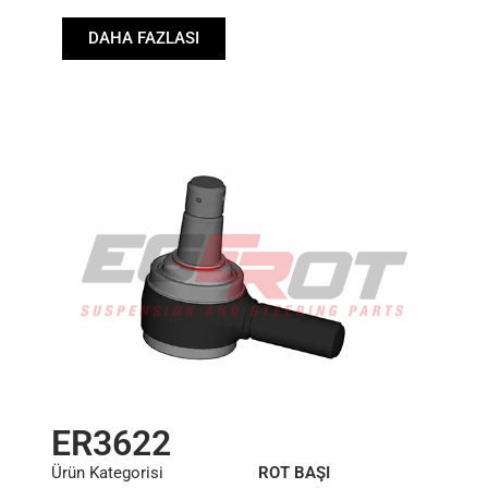
RHT
DAHA FAZLASI
Konik: ØS/ØB (mm):
27,1/30
Uzunluk: (mm):
80mm
ER3622
Ürün Kategorisi
ROT BAŞI