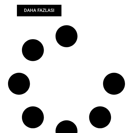
RHT
DAHA FAZLASI
Konik: ØS/ØB (mm):
19,9/22
Uzunluk: (mm):
105mm