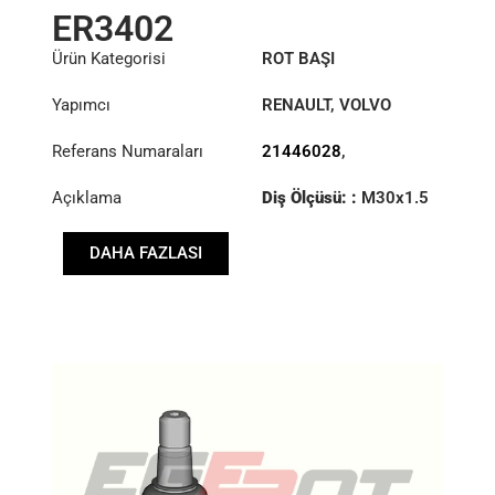
ER3402
Ürün Kategorisi
ROT BAŞI
Yapımcı
RENAULT
,
VOLVO
Referans Numaraları
21446028
,
7421446028
Açıklama
Diş Ölçüsü: :
M30x1.5
RHT
DAHA FAZLASI
Konik: ØS/ØB (mm):
26,75/32
Uzunluk: (mm):
105mm