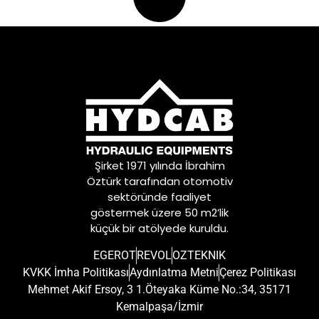
Şirket 1971 yılında İbrahim
Öztürk tarafından otomotiv
sektöründe faaliyet
göstermek üzere 50 m2’lik
küçük bir atölyede kuruldu.
EGEROT
REVOL
OZTEKNIK
KVKK İmha Politikası
Aydınlatma Metni
Çerez Politikası
Mehmet Akif Ersoy, 3 1.Öteyaka Küme No.:34, 35171
Kemalpaşa/İzmir