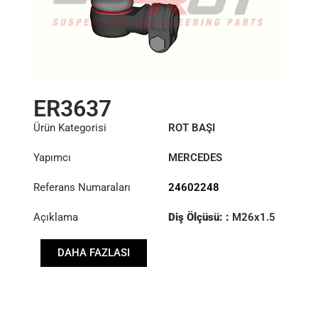
ER3637
Ürün Kategorisi
ROT BAŞI
Yapımcı
MERCEDES
Referans Numaraları
24602248
Açıklama
Diş Ölçüsü: :
M26x1.5
RHT
DAHA FAZLASI
Konik: ØS/ØB (mm):
28,9/32
Uzunluk: (mm):
90mm