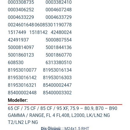
0003308735
0003382410
0003406252
0004607248
0004633229
0004633729
0024601648
0608530
1190778
1517449
1518142
42480024
42491937
5000807554
5000814097
5001844136
5001860123
5001860770
608530
6313380510
81953010077
81953016134
81953016142
81953016303
81953016321
85400002447
85400002448
85400003302
Modeller:
65 CF / 75 CF / 85 CF / 95 XF
,
75.9 – 80.9
,
B70 – B90
GAMMA / RANGE
,
FL 4 FL408
,
L2000
,
LK/LN2 NG
T2/LN2 LP NG
Diş Ölçüsü: :
M24x1.5 RHT