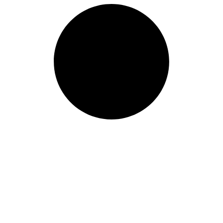
Uzunluk: (mm):
1009mm