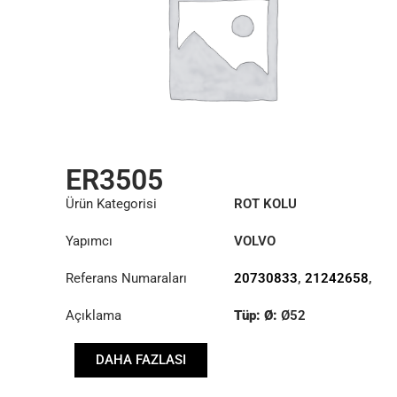
ER3505
Ürün Kategorisi
ROT KOLU
Yapımcı
VOLVO
Referans Numaraları
20730833
,
21242658
,
22159757
Açıklama
Tüp: Ø:
Ø52
Uzunluk: (mm):
DAHA FAZLASI
1818mm