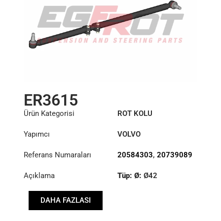
ER3615
Ürün Kategorisi
ROT KOLU
Yapımcı
VOLVO
Referans Numaraları
20584303
,
20739089
Açıklama
Tüp: Ø:
Ø42
:
23,93/28,6
DAHA FAZLASI
:
23,93/28,6