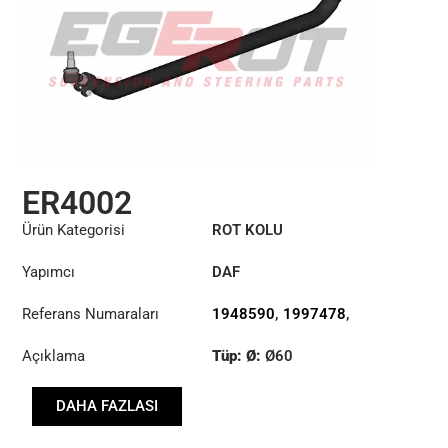
ER4002
Ürün Kategorisi
ROT KOLU
Yapımcı
DAF
Referans Numaraları
1948590
,
1997478
,
2019496
Açıklama
Tüp: Ø:
Ø60
Uzunluk: (mm):
DAHA FAZLASI
1745mm