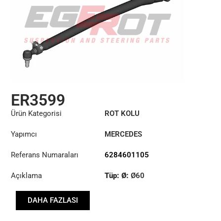
ER3599
Ürün Kategorisi
ROT KOLU
Yapımcı
MERCEDES
Referans Numaraları
6284601105
Açıklama
Tüp: Ø:
Ø60
Uzunluk: (mm):
DAHA FAZLASI
1271mm