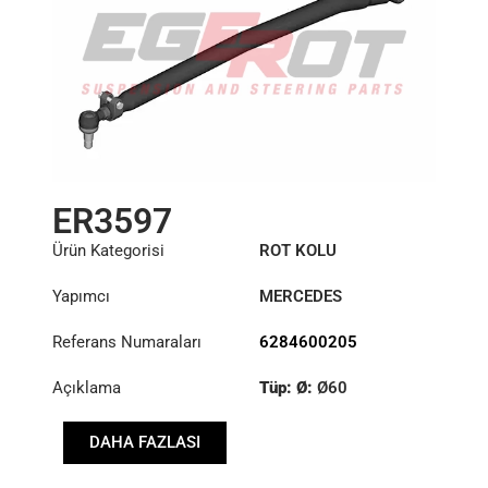
ER3597
Ürün Kategorisi
ROT KOLU
Yapımcı
MERCEDES
Referans Numaraları
6284600205
Açıklama
Tüp: Ø:
Ø60
Uzunluk: (mm):
DAHA FAZLASI
1271mm