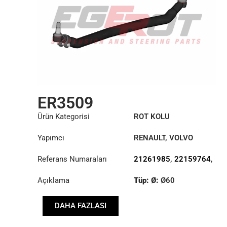
ER3509
Ürün Kategorisi
ROT KOLU
Yapımcı
RENAULT
,
VOLVO
Referans Numaraları
21261985
,
22159764
,
7421261985
,
Açıklama
Tüp: Ø:
Ø60
7422159764
Uzunluk: (mm):
DAHA FAZLASI
1671mm