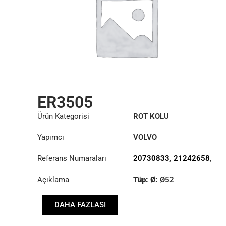
ER3505
Ürün Kategorisi
ROT KOLU
Yapımcı
VOLVO
Referans Numaraları
20730833
,
21242658
,
22159757
Açıklama
Tüp: Ø:
Ø52
Uzunluk: (mm):
DAHA FAZLASI
1818mm