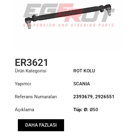
ER3621
Ürün Kategorisi
ROT KOLU
Yapımcı
SCANIA
Referans Numaraları
2393679
,
2926551
Açıklama
Tüp: Ø:
Ø50
Uzunluk: (mm):
DAHA FAZLASI
1742mm