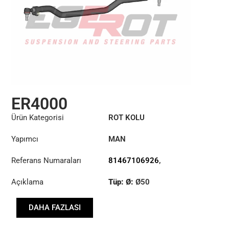
ER4000
Ürün Kategorisi
ROT KOLU
Yapımcı
MAN
Referans Numaraları
81467106926
,
81467106935
,
Açıklama
Tüp: Ø:
Ø50
81467116743
,
81467116744
,
Uzunluk: (mm):
81467116810
,
DAHA FAZLASI
1450mm
81467116884
,
81467116885
,