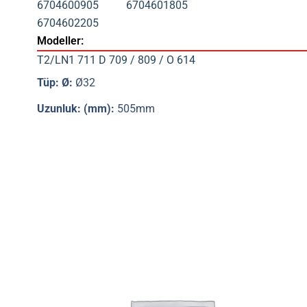
6704600905
6704601805
6704602205
Modeller:
T2/LN1 711 D 709 / 809 / O 614
Tüp: Ø:
Ø32
Uzunluk: (mm):
505mm