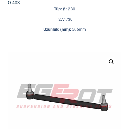
O 403
Tüp: Ø:
Ø30
:
27,1/30
Uzunluk: (mm):
506mm