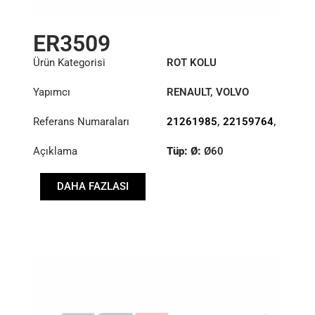
ER3509
Ürün Kategorisi
ROT KOLU
Yapımcı
RENAULT
,
VOLVO
Referans Numaraları
21261985
,
22159764
,
7421261985
,
Açıklama
Tüp: Ø:
Ø60
7422159764
Uzunluk: (mm):
DAHA FAZLASI
1671mm