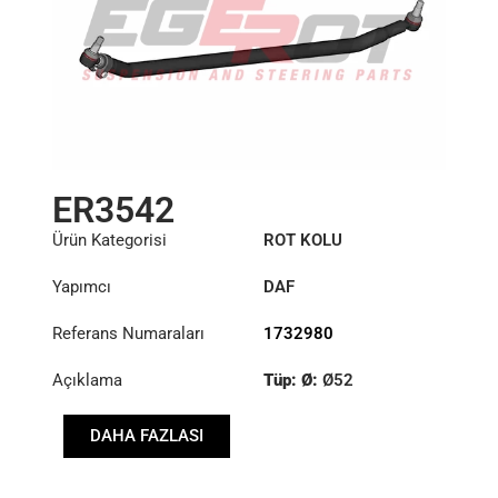
ER3542
Ürün Kategorisi
ROT KOLU
Yapımcı
DAF
Referans Numaraları
1732980
Açıklama
Tüp: Ø:
Ø52
Uzunluk: (mm):
DAHA FAZLASI
1522mm