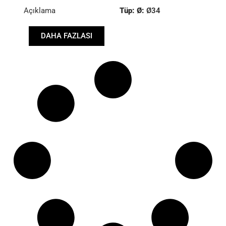
Açıklama
Tüp: Ø:
Ø34
Uzunluk: (mm):
DAHA FAZLASI
1515mm