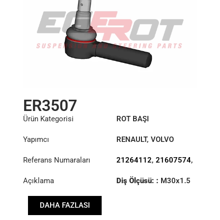
ER3507
Ürün Kategorisi
ROT BAŞI
Yapımcı
RENAULT
,
VOLVO
Referans Numaraları
21264112
,
21607574
,
7421607574
Açıklama
Diş Ölçüsü: :
M30x1.5
RHT
DAHA FAZLASI
Konik: ØS/ØB (mm):