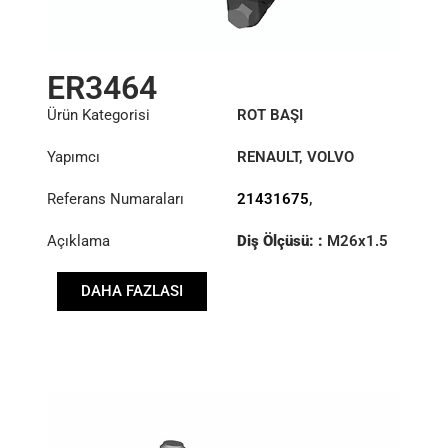
ER3464
Ürün Kategorisi
ROT BAŞI
Yapımcı
RENAULT
,
VOLVO
Referans Numaraları
21431675
,
7421431675
Açıklama
Diş Ölçüsü: :
M26x1.5
RHT
DAHA FAZLASI
Konik: ØS/ØB (mm):
23,9/28,6
Uzunluk: (mm):
88mm