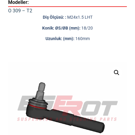
Modeller:
O 309 – T2
Diş Ölçüsü: :
M24x1.5 LHT
Konik: ØS/ØB (mm):
18/20
Uzunluk: (mm):
160mm