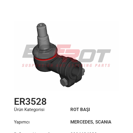
26,8/32
Uzunluk: (mm):
155mm
ER3528
Ürün Kategorisi
ROT BAŞI
Yapımcı
MERCEDES
,
SCANIA