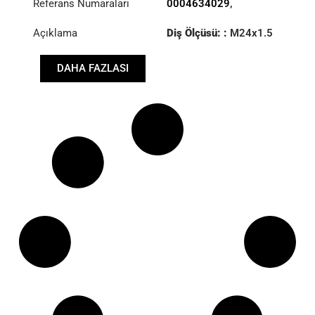
Referans Numaraları
0004634029
,
0004634129
,
1376901
Açıklama
Diş Ölçüsü: :
M24x1.5
RHT
DAHA FAZLASI
Konik: ØS/ØB (mm):
23,5/26
Uzunluk: (mm):
90mm