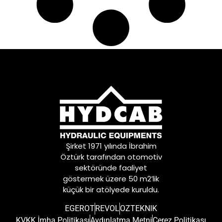
Şirket 1971 yılında İbrahim
Öztürk tarafından otomotiv
sektöründe faaliyet
göstermek üzere 50 m2’lik
küçük bir atölyede kuruldu.
EGEROT
REVOL
OZTEKNIK
KVKK İmha Politikası
Aydınlatma Metni
Çerez Politikası