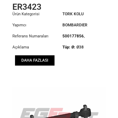
ER3423
Ürün Kategorisi
TORK KOLU
Yapımcı
BOMBARDIER
Referans Numaraları
500177856
,
960002527
Açıklama
Tüp: Ø:
Ø38
Uzunluk: (mm):
260mm
DAHA FAZLASI