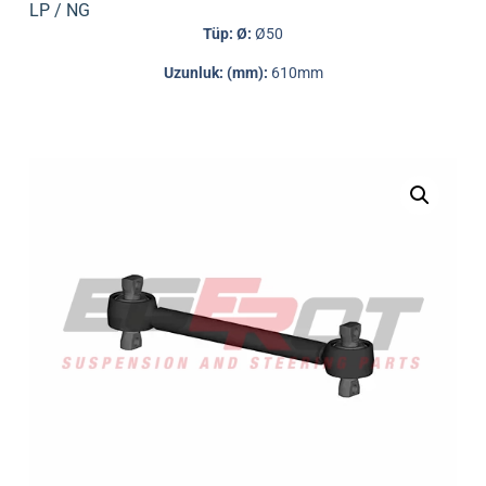
LP / NG
Tüp: Ø:
Ø50
Uzunluk: (mm):
610mm