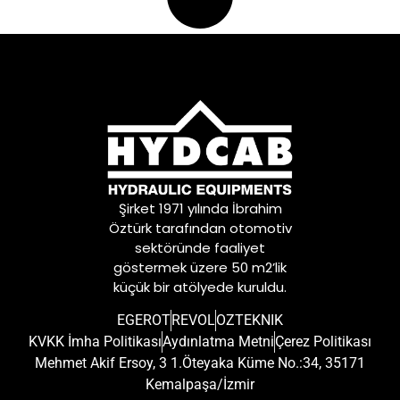
Şirket 1971 yılında İbrahim
Öztürk tarafından otomotiv
sektöründe faaliyet
göstermek üzere 50 m2’lik
küçük bir atölyede kuruldu.
EGEROT
REVOL
OZTEKNIK
KVKK İmha Politikası
Aydınlatma Metni
Çerez Politikası
Mehmet Akif Ersoy, 3 1.Öteyaka Küme No.:34, 35171
Kemalpaşa/İzmir