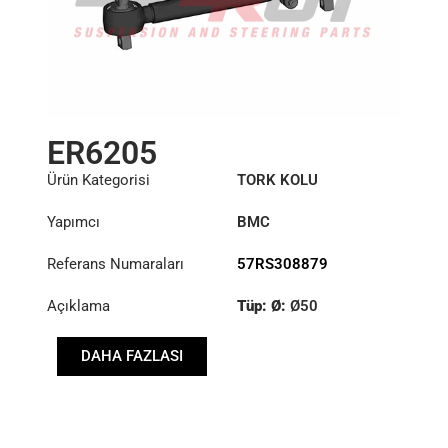
ER6205
Ürün Kategorisi
TORK KOLU
Yapımcı
BMC
Referans Numaraları
57RS308879
Açıklama
Tüp: Ø:
Ø50
Uzunluk: (mm):
525mm
DAHA FAZLASI