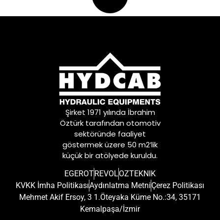
Şirket 1971 yılında İbrahim
Öztürk tarafından otomotiv
sektöründe faaliyet
göstermek üzere 50 m2’lik
küçük bir atölyede kuruldu.
EGEROT
REVOL
OZTEKNIK
KVKK İmha Politikası
Aydınlatma Metni
Çerez Politikası
Mehmet Akif Ersoy, 3 1.Öteyaka Küme No.:34, 35171
Kemalpaşa/İzmir