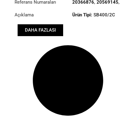
Referans Numaraları
20366876
,
20569145
,
20571156
,
Açıklama
Ürün Tipi:
SB400/2C
3488000024
,
8172350
,
85000252
,
Çap :
400
85003120
DAHA FAZLASI