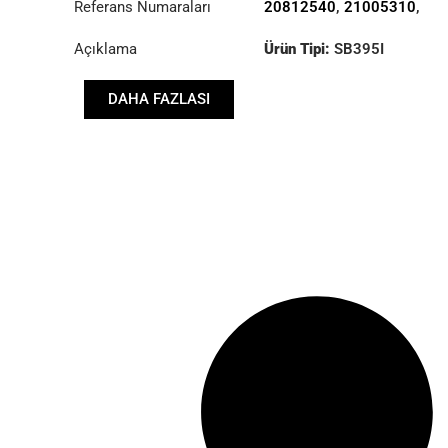
Referans Numaraları
20812540
,
21005310
,
3482634003
,
Açıklama
Ürün Tipi:
SB395I
5001867644
,
5010452422
,
Çap :
395
5010545983
,
DAHA FAZLASI
7420981951
,
7421005308
,
85000789
,
85000790