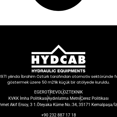
 1971 yılında İbrahim Öztürk tarafından otomotiv sektöründe f
göstermek üzere 50 m2’lik küçük bir atölyede kuruldu.
EGEROT
REVOL
OZTEKNIK
KVKK İmha Politikası
Aydınlatma Metni
Çerez Politikası
met Akif Ersoy, 3 1.Öteyaka Küme No.:34, 35171 Kemalpaşa/İ
+90 232 887 17 18