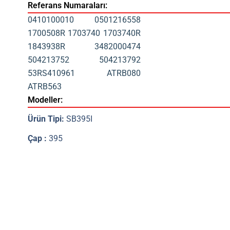
Referans Numaraları:
0410100010
0501216558
1700508R
1703740
1703740R
1843938R
3482000474
504213752
504213792
53RS410961
ATRB080
ATRB563
Modeller:
Ürün Tipi:
SB395I
Çap :
395