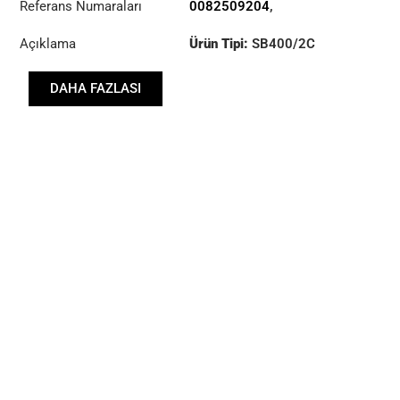
Referans Numaraları
0082509204
,
0082509304
,
Açıklama
Ürün Tipi:
SB400/2C
3488000366
,
3488000373
,
Çap :
400
A0082509204
,
DAHA FAZLASI
A0082509304