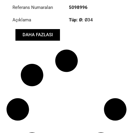
Referans Numaraları
5098996
Açıklama
Tüp: Ø:
Ø34
Uzunluk: (mm):
1515mm
DAHA FAZLASI