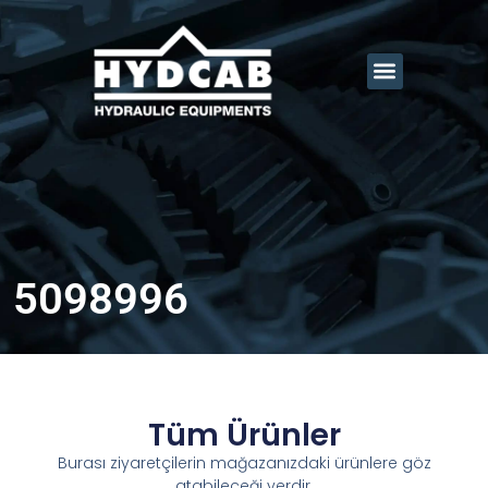
5098996
Tüm Ürünler
Burası ziyaretçilerin mağazanızdaki ürünlere göz
atabileceği yerdir.