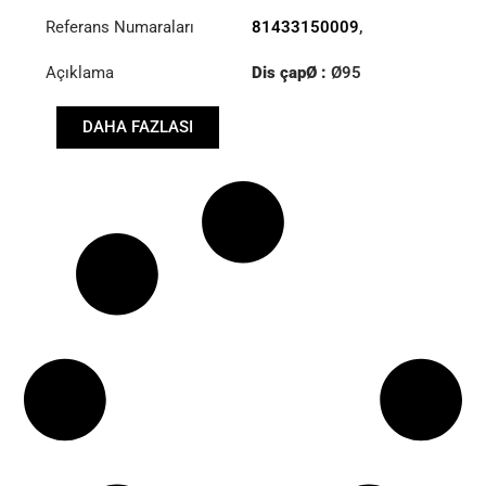
Referans Numaraları
81433150009
,
81433156040
Açıklama
Dis çapØ :
Ø95
Delik: Ø :
Ø19
DAHA FAZLASI
Delik: ekseni (mm): :
145
Kalınlık: (mm): :
35