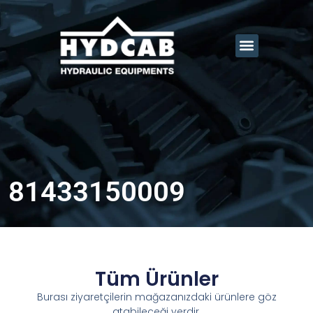
81433150009
Tüm Ürünler
Burası ziyaretçilerin mağazanızdaki ürünlere göz
atabileceği yerdir.