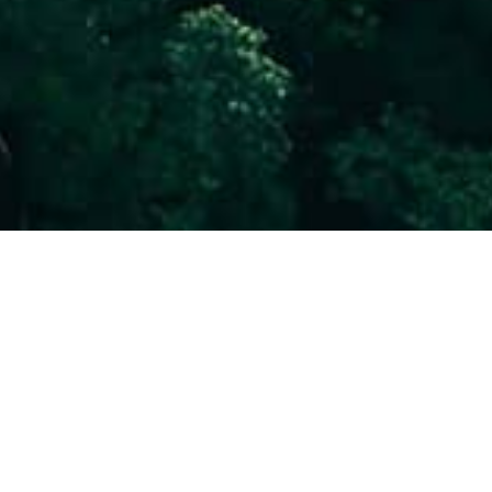
ROJEMIZ
ik projelerimiz kapsamında enerji ihtiyacımızı
şılayarak çevresel etkimizi en aza indirmeyi
usunda Güneş Enerjisi Santrali (GES) projemizi
 kendi elektriğini üretebilen ve enerji bağımsızlığına
yoruz.