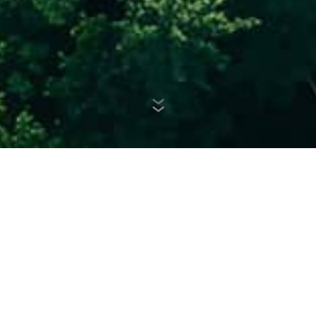
 ENERJISI SANTRALI
(GES) P
Özteknik olarak sürdürülebilirl
yenilenebilir kaynaklardan kar
hedefliyoruz. Bu hedef doğrult
hayata geçiriyoruz. Bu proje ile
sahip bir şirket olmayı hedefli