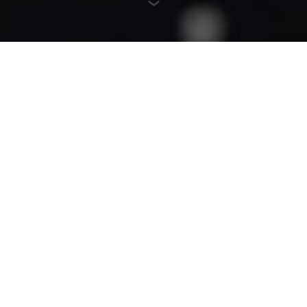
HER ZAMAN
GÜNCEL
Özteknik, hem yurt içi hem de yurt dışı pazarlarda sürekli
değişen araç filosu dinamiklerini, müşteri ihtiyaçlarını ve
endüstriyel tasarım gelişmelerini yakından takip ederek
ürün portföyünü güncel tutmaya öncelik vermektedir.
Müşteri taleplerine en hızlı şekilde cevap verebilmek için
mevcut ürün gamını genişletiyor ve yeni ürünler
geliştiriyor. Şirketin hedefi, değişen pazar koşullarına
uyum sağlarken sektördeki yenilikçi gelişmelere de en
kısa sürede entegre olmaktır.
Ayrıca Özteknik, kendi üretim yelpazesiyle sınırlı
kalmayıp, bu ürünlerle birlikte kullanılan katma değeri