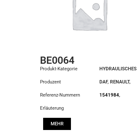
BE0064
Produkt-Kategorie
HYDRAULISCHES
REPARATURSET
Produzent
DAF
,
RENAULT
,
SCANIA
Referenz-Nummern
1541984
,
1645743
,
Erläuterung
5001867464
MEHR