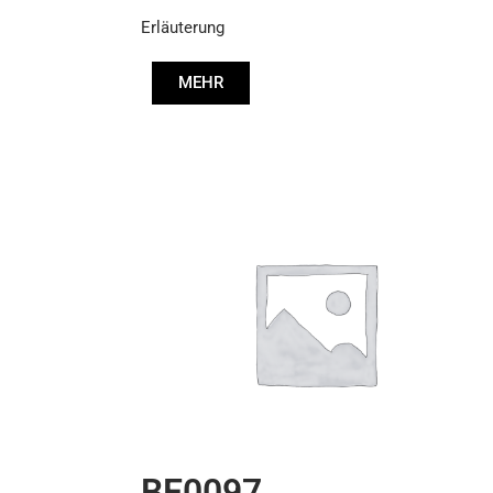
5001867809
,
Erläuterung
85105286
MEHR
BE0097