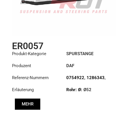
ER0057
Produkt-Kategorie
SPURSTANGE
Produzent
DAF
Referenz-Nummern
0754922
,
1286343
,
1353396
Erläuterung
Rohr: Ø:
Ø52
Länge: (mm):
1698mm
MEHR