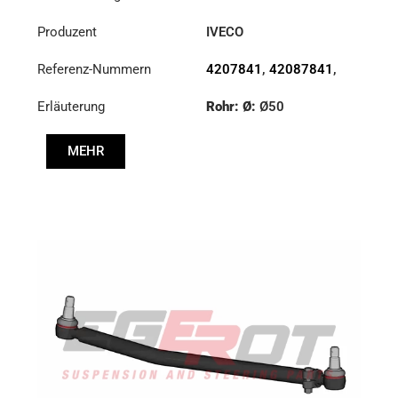
Produzent
IVECO
Referenz-Nummern
4207841
,
42087841
,
42087842
,
4747690
,
Erläuterung
Rohr: Ø:
Ø50
4747960
,
4747961
Länge: (mm):
982mm
MEHR