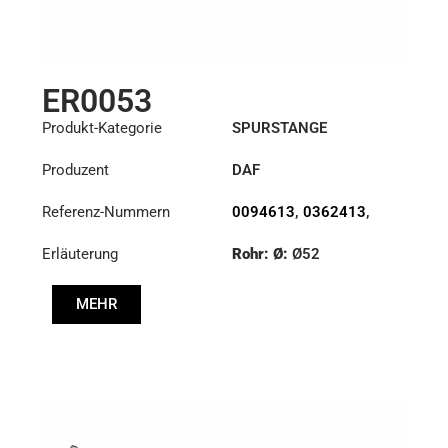
ER0053
Produkt-Kategorie
SPURSTANGE
Produzent
DAF
Referenz-Nummern
0094613
,
0362413
,
1426101
Erläuterung
Rohr: Ø:
Ø52
Länge: (mm):
1008mm
MEHR