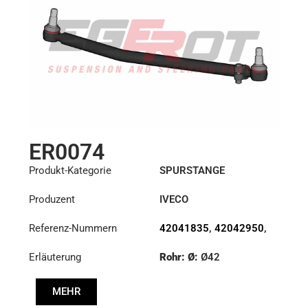
ER0074
Produkt-Kategorie
SPURSTANGE
Produzent
IVECO
Referenz-Nummern
42041835
,
42042950
,
42043912
Erläuterung
Rohr: Ø:
Ø42
Länge: (mm):
910mm
MEHR