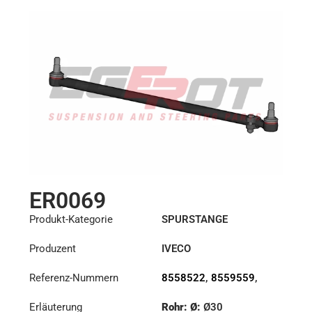
ER0069
Produkt-Kategorie
SPURSTANGE
Produzent
IVECO
Referenz-Nummern
8558522
,
8559559
,
8591222
Erläuterung
Rohr: Ø:
Ø30