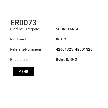
ER0073
Produkt-Kategorie
SPURSTANGE
Produzent
IVECO
Referenz-Nummern
42001325
,
42001326
,
42086458
Erläuterung
Rohr: Ø:
Ø42
Länge: (mm):
882mm
MEHR