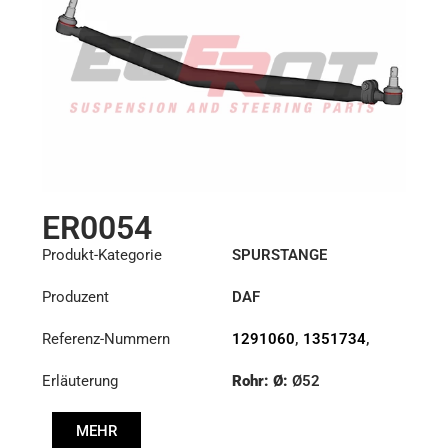
ER0054
Produkt-Kategorie
SPURSTANGE
Produzent
DAF
Referenz-Nummern
1291060
,
1351734
,
1385499
Erläuterung
Rohr: Ø:
Ø52
Länge: (mm):
1005mm
MEHR