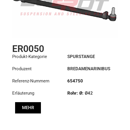
ER0050
Produkt-Kategorie
SPURSTANGE
Produzent
BREDAMENARINIBUS
Referenz-Nummern
654750
Erläuterung
Rohr: Ø:
Ø42
Länge: (mm):
902mm
MEHR