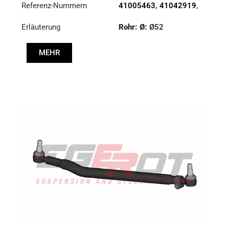
Referenz-Nummern
41005463
,
41042919
,
8131582
,
8132397
Erläuterung
Rohr: Ø:
Ø52
Länge: (mm):
953mm
MEHR