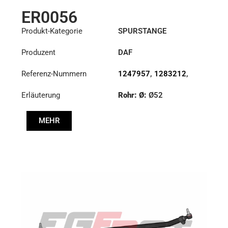
ER0056
Produkt-Kategorie
SPURSTANGE
Produzent
DAF
Referenz-Nummern
1247957
,
1283212
,
1351715
,
1385492
Erläuterung
Rohr: Ø:
Ø52
Länge: (mm):
848mm
MEHR