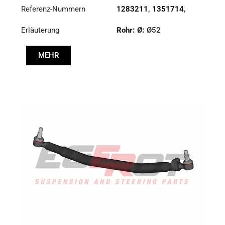
Referenz-Nummern
1283211
,
1351714
,
1385497
Erläuterung
Rohr: Ø:
Ø52
Länge: (mm):
876mm
MEHR