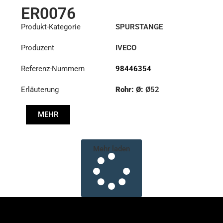
ER0076
Produkt-Kategorie
SPURSTANGE
Produzent
IVECO
Referenz-Nummern
98446354
Erläuterung
Rohr: Ø:
Ø52
Länge: (mm):
901mm
MEHR
Mehr laden