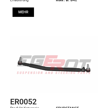
Länge: (mm):
1355mm
MEHR
ER0052