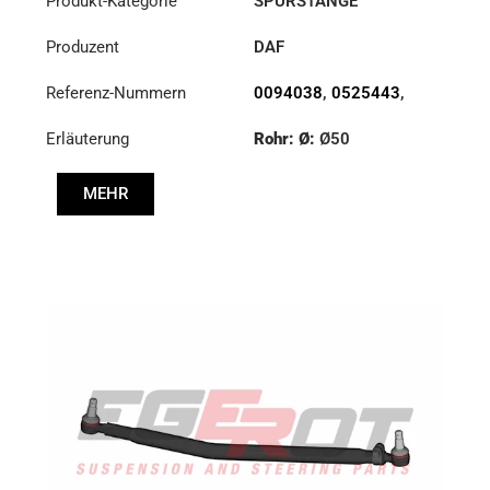
Produkt-Kategorie
SPURSTANGE
Produzent
DAF
Referenz-Nummern
0094038
,
0525443
,
0554765
,
94038
Erläuterung
Rohr: Ø:
Ø50
Länge: (mm):
995mm
MEHR