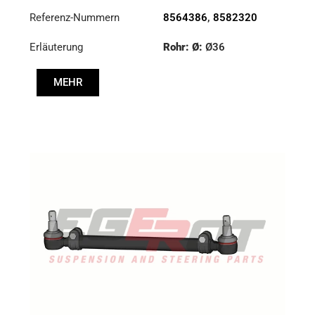
Referenz-Nummern
8564386
,
8582320
Erläuterung
Rohr: Ø:
Ø36
Länge: (mm):
1348mm
MEHR