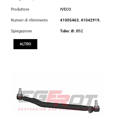
Produttore
IVECO
Numeri di riferimento
41005463
,
41042919
,
8131582
,
8132397
Spiegazione
Tubo: Ø:
Ø52
Lunghezza: (mm):
ALTRO
953mm