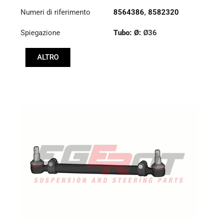
Numeri di riferimento
8564386
,
8582320
Spiegazione
Tubo: Ø:
Ø36
Lunghezza: (mm):
ALTRO
1348mm