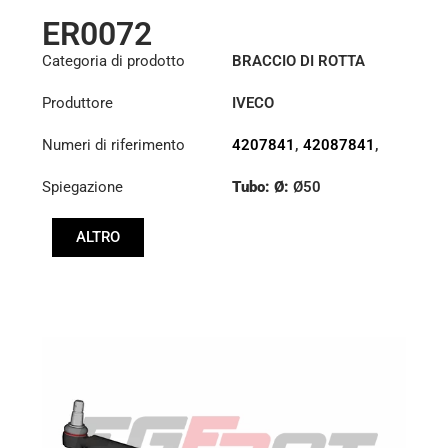
ER0072
Categoria di prodotto
BRACCIO DI ROTTA
Produttore
IVECO
Numeri di riferimento
4207841
,
42087841
,
42087842
,
4747690
,
Spiegazione
Tubo: Ø:
Ø50
4747960
,
4747961
Lunghezza: (mm):
ALTRO
982mm