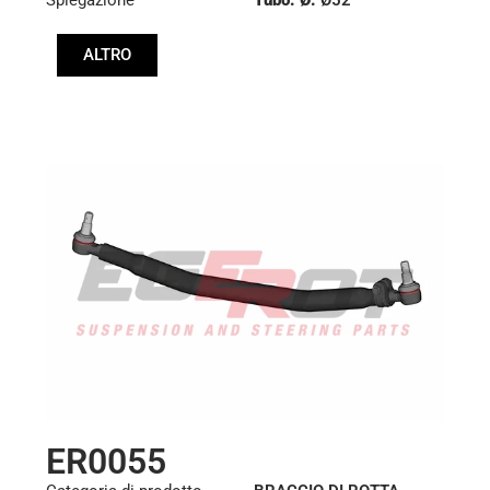
Lunghezza: (mm):
ALTRO
1005mm
ER0055