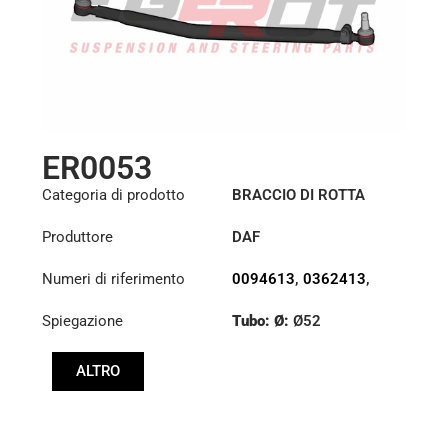
ER0053
Categoria di prodotto
BRACCIO DI ROTTA
Produttore
DAF
Numeri di riferimento
0094613
,
0362413
,
1426101
Spiegazione
Tubo: Ø:
Ø52
Lunghezza: (mm):
ALTRO
1008mm