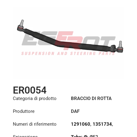
ER0054
Categoria di prodotto
BRACCIO DI ROTTA
Produttore
DAF
Numeri di riferimento
1291060
,
1351734
,
1385499
Spiegazione
Tubo: Ø:
Ø52