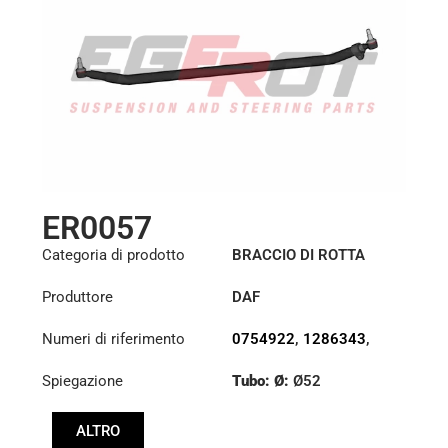
ER0057
Categoria di prodotto
BRACCIO DI ROTTA
Produttore
DAF
Numeri di riferimento
0754922
,
1286343
,
1353396
Spiegazione
Tubo: Ø:
Ø52
Lunghezza: (mm):
ALTRO
1698mm