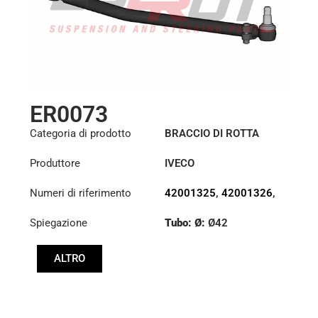
ER0073
Categoria di prodotto
BRACCIO DI ROTTA
Produttore
IVECO
Numeri di riferimento
42001325
,
42001326
,
42086458
Spiegazione
Tubo: Ø:
Ø42
Lunghezza: (mm):
ALTRO
882mm