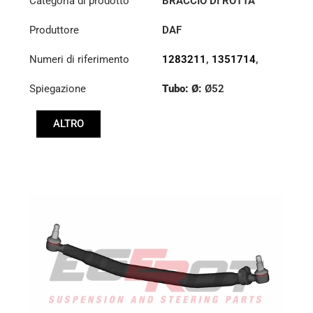
Categoria di prodotto
BRACCIO DI ROTTA
Produttore
DAF
Numeri di riferimento
1283211
,
1351714
,
1385497
Spiegazione
Tubo: Ø:
Ø52
Lunghezza: (mm):
ALTRO
876mm