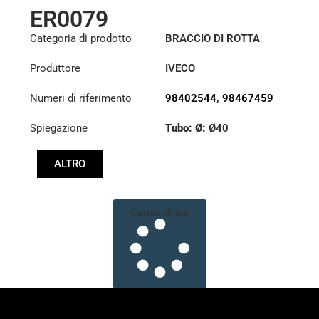
ER0079
Categoria di prodotto
BRACCIO DI ROTTA
Produttore
IVECO
Numeri di riferimento
98402544
,
98467459
Spiegazione
Tubo: Ø:
Ø40
Lunghezza: (mm):
ALTRO
820mm
Carica di più