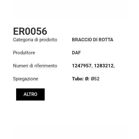
ER0056
Categoria di prodotto
BRACCIO DI ROTTA
Produttore
DAF
Numeri di riferimento
1247957
,
1283212
,
1351715
,
1385492
Spiegazione
Tubo: Ø:
Ø52
Lunghezza: (mm):
ALTRO
848mm