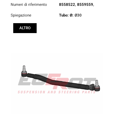
Numeri di riferimento
8558522
,
8559559
,
8591222
Spiegazione
Tubo: Ø:
Ø30
Lunghezza: (mm):
ALTRO
830mm