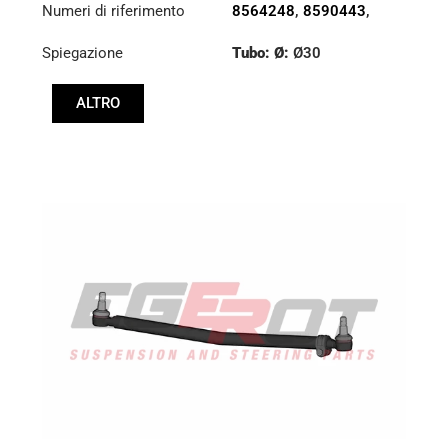
Numeri di riferimento
8564248
,
8590443
,
8591219
Spiegazione
Tubo: Ø:
Ø30
Lunghezza: (mm):
ALTRO
766mm