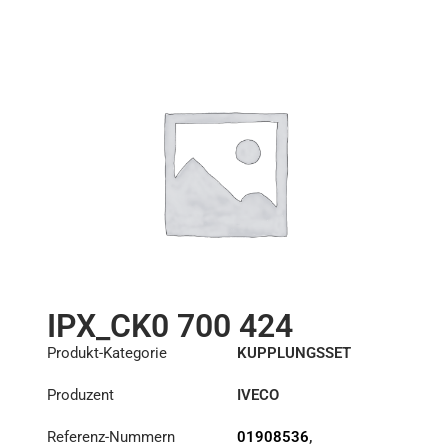
Scheibe :
CD8 008 176
Rulman :
RB1 001 081
IPX_CK0 700 424
Produkt-Kategorie
KUPPLUNGSSET
Produzent
IVECO
Referenz-Nummern
01908536
,