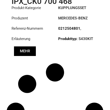
IPX_CK0 700 468
Produkt-Kategorie
KUPPLUNGSSET
Produzent
MERCEDES-BENZ
Referenz-Nummern
0212504801
,
0222503001
,
Erläuterung
Produkttyp:
S430KIT
0242505601
,
0242505701
,
Durchmesser:
430
0262504801
,
MEHR
0262506701
,
3400700468
,
A0212504801
,
A0222503001
,
A0242505601
,
A0242505701
,
A0262504801
,
A0262506701