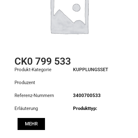
CK0 799 533
Produkt-Kategorie
KUPPLUNGSSET
Produzent
Referenz-Nummern
3400700533
Erläuterung
Produkttyp:
S430KIT_NX
MEHR
Durchmesser:
430
Druck :
PP2 001 183