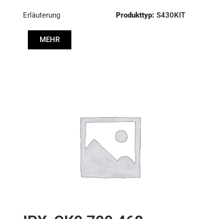
3400700424
Erläuterung
Produkttyp:
S430KIT
Durchmesser:
430
MEHR