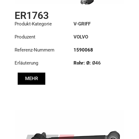
ER1763
Produkt-Kategorie
V-GRIFF
Produzent
VOLVO
Referenz-Nummern
1590068
Erläuterung
Rohr: Ø:
Ø46
Länge: (mm):
644mm
MEHR