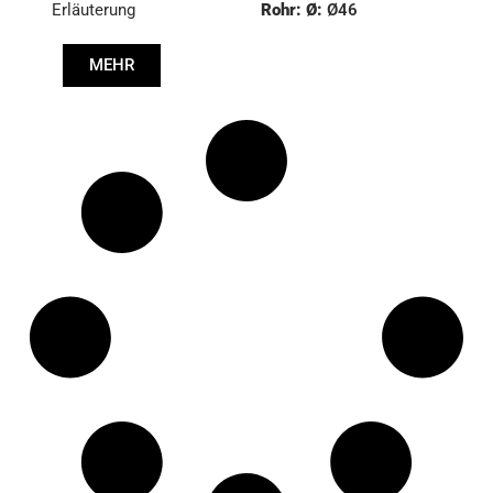
Erläuterung
Rohr: Ø:
Ø46
Länge: (mm):
665mm
MEHR