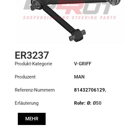
ER3237
Produkt-Kategorie
V-GRIFF
Produzent
MAN
Referenz-Nummern
81432706129
,
81432706130
,
Erläuterung
Rohr: Ø:
Ø50
81432706131
,
81432706169
Länge: (mm):
642,7mm
MEHR