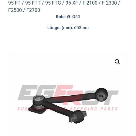
95 FT / 95 FTT / 95 FTG / 95 XF / F 2100 / F 2300 /
F2500 / F2700
Rohr: Ø:
Ø60
Länge: (mm):
603mm