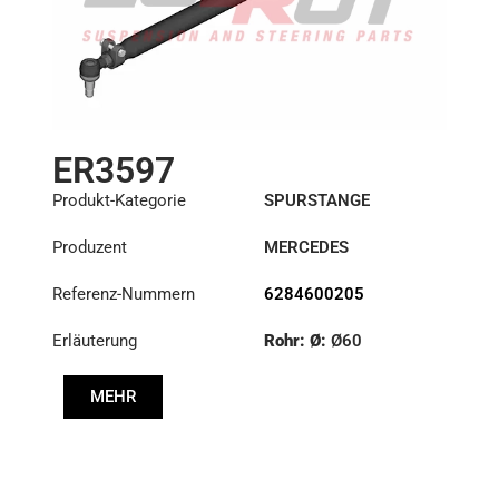
ER3597
Produkt-Kategorie
SPURSTANGE
Produzent
MERCEDES
Referenz-Nummern
6284600205
Erläuterung
Rohr: Ø:
Ø60
Länge: (mm):
1271mm
MEHR