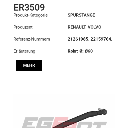
ER3509
Produkt-Kategorie
SPURSTANGE
Produzent
RENAULT
,
VOLVO
Referenz-Nummern
21261985
,
22159764
,
7421261985
,
Erläuterung
Rohr: Ø:
Ø60
7422159764
Länge: (mm):
1671mm
MEHR