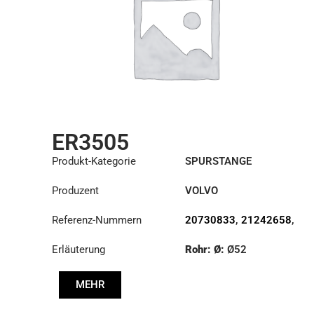
ER3505
Produkt-Kategorie
SPURSTANGE
Produzent
VOLVO
Referenz-Nummern
20730833
,
21242658
,
22159757
Erläuterung
Rohr: Ø:
Ø52
Länge: (mm):
1818mm
MEHR