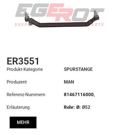
ER3551
Produkt-Kategorie
SPURSTANGE
Produzent
MAN
Referenz-Nummern
81467116000
,
81467116001
,
Erläuterung
Rohr: Ø:
Ø52
81467116002
Länge: (mm):
1679mm
MEHR