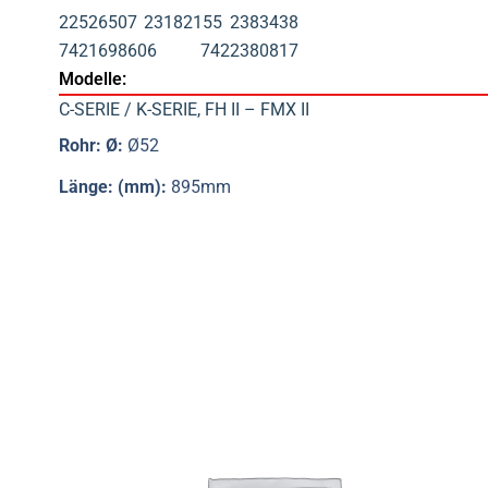
22526507
23182155
2383438
7421698606
7422380817
Modelle:
C-SERIE / K-SERIE
,
FH II – FMX II
Rohr: Ø:
Ø52
Länge: (mm):
895mm