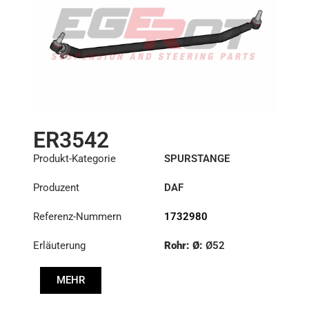
ER3542
Produkt-Kategorie
SPURSTANGE
Produzent
DAF
Referenz-Nummern
1732980
Erläuterung
Rohr: Ø:
Ø52
Länge: (mm):
1522mm
MEHR