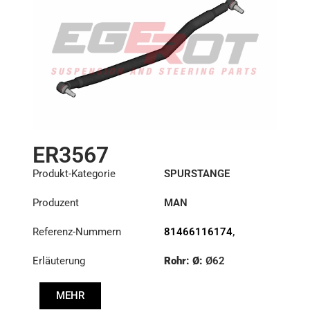
ER3567
Produkt-Kategorie
SPURSTANGE
Produzent
MAN
Referenz-Nummern
81466116174
,
81466116175
,
Erläuterung
Rohr: Ø:
Ø62
81466116176
,
81466116244
,
:
27,1/30
81466116246
MEHR