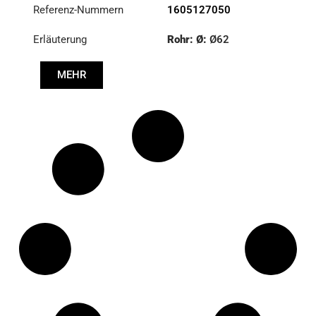
Referenz-Nummern
1605127050
Erläuterung
Rohr: Ø:
Ø62
Länge: (mm):
1750mm
MEHR