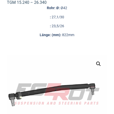
TGM 15.240 – 26.340
Rohr: Ø:
Ø42
:
27,1/30
:
23,5/26
Länge: (mm):
822mm