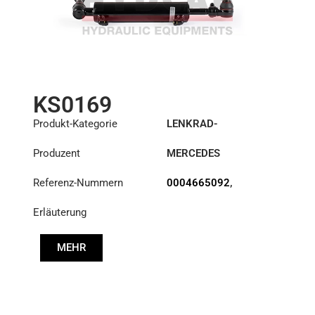
KS0169
Produkt-Kategorie
LENKRAD-
HILFSZYLINDER
Produzent
MERCEDES
Referenz-Nummern
0004665092
,
0004665392
,
Erläuterung
0004665592
MEHR