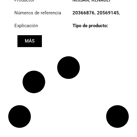
TRUCKS
,
VOLVO
Números de referencia
20366876
,
20569145
,
20571156
,
20717563
,
Explicación
Tipo de producto:
20744252
,
21173129
,
S400/2KIT
3400700704
,
7421235560
,
MÁS
Diámetro:
400
8172350
,
85000252
,
85000312
,
85000597
,
85000773
,
85003120
,
85013892