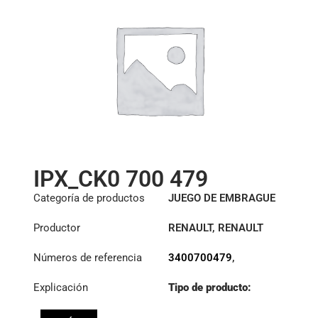
IPX_CK0 700 479
Categoría de productos
JUEGO DE EMBRAGUE
Productor
RENAULT
,
RENAULT
TRUCKS
,
VOLVO
Números de referencia
3400700479
,
5001868537
,
Explicación
Tipo de producto:
7485013741
,
S430KIT/P
85013744